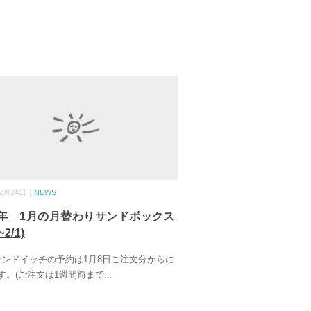
12月24日｜
NEWS
26年 1月の月替わりサンドボックス
~2/1)
サンドイッチの予約は1月8日ご注文分からに
す。(ご注文は1週間前まで
...