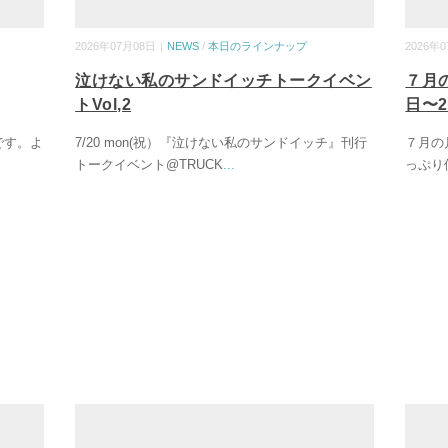
2026年07月08日｜
NEWS
/
本日のラインナップ
2026年
泣けない私のサンドイッチトークイベン
７月
トVol,2
日〜2
です。よ
7/20 mon(祝）『泣けない私のサンドイッチ』刊行
７月の
トークイベント@TRUCK
...
っぷり