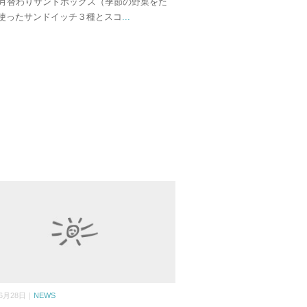
の月替わりサンドボックス（季節の野菜をた
使ったサンドイッチ３種とスコ
...
06月28日｜
NEWS