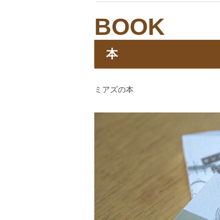
BOOK
本
ミアズの本