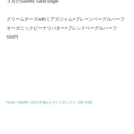
３月のSweets Sand Bagle
クリームチーズwithミアズジャム×プレーンベーグルハーフ
オーガニックピーナツバター×ブレンドベーグルハーフ
550円
Home
›
NEWS
›
3月の月替わりサンドボックス（3/6~3/30)