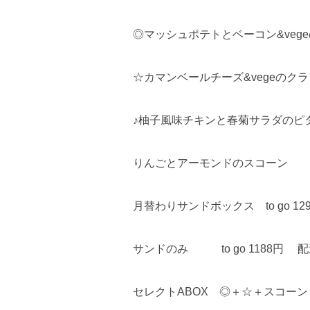
◎マッシュポテトとベーコン&veg
☆カマンベールチーズ&vegeのク
♪柚子風味チキンと春菊サラダのピ
りんごとアーモンドのスコーン
月替わりサンドボックス to go 12
サンドのみ to go 1188円 配達
セレクトABOX ◎＋☆＋スコーン