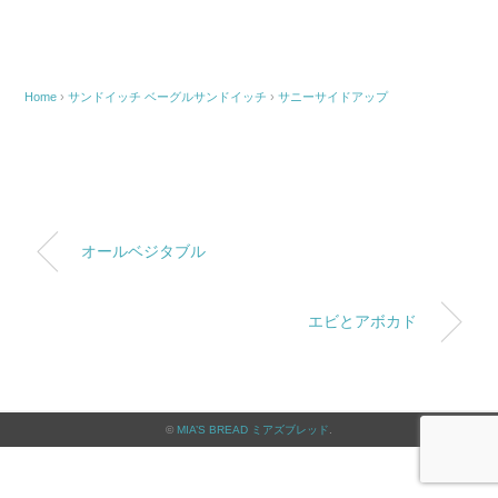
Home
›
サンドイッチ
ベーグルサンドイッチ
›
サニーサイドアップ
オールベジタブル
エビとアボカド
©
MIA’S BREAD ミアズブレッド
.