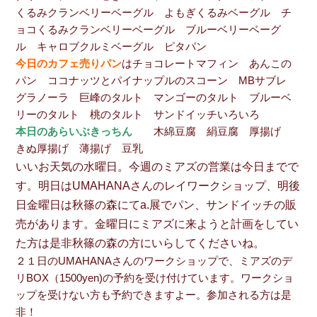
くるみクランベリーベーグル よもぎくるみベーグル チ
ョコくるみクランベリーベーグル ブルーベリーベーグ
ル キャロブクルミベーグル ピタパン
今日のカフェ売りパン
はチョコレートマフィン あんこの
パン ココナッツとパイナップルのスコーン MBサブレ
グラノーラ 巨峰のタルト マンゴーのタルト ブルーベ
リーのタルト 桃のタルト サンドイッチいろいろ
本日のあらいぶきっちん
木綿豆腐 絹豆腐 厚揚げ
きぬ厚揚げ 薄揚げ 豆乳
いいお天気の水曜日。今週のミアズの営業は今日までで
す。明日はUMAHANAさんのレイワークショップ、明後
日金曜日は秋篠の森にてa.展でパン、サンドイッチの販
売があります。金曜日にミアズに来ようと計画をしてい
た方は是非秋篠の森の方にいらしてくださいね。
２１日のUMAHANAさんのワークショップで、ミアズのデ
リBOX（1500yen)の予約を受け付けています。ワークショ
ップを受けない方も予約できますよー。参加される方は是
非！