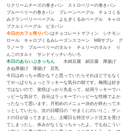
りクリームチーズの巻きパン ストロベリーの巻きパン
ブルーベリーの巻きパン プレーンベーグル チョコくる
みクランベリーベーグル よもぎくるみベーグル キャロ
ブクルミベーグル ピタパン
今日のカフェ売りパン
はチョコレートマフィン シナモン
ロール キャロブくるみレーズンスコーン MBサブレ グ
ラノーラ ブルーベリーのタルト チェリーのタルト り
んごのタルト サンドイッチいろいろ
本日のあらいぶきっちん
木綿豆腐 絹豆腐 厚揚げ
きぬ厚揚げ 薄揚げ 豆乳
今日はめっちゃ雨かな？と思っていたらそれほどでもなく
てやっぱりちょっとラッキーな気分の朝です。梅雨は好き
ではないので、覚悟ばっかり先走って、結局ラッキーでハ
ッピーな気分で、自分はラッキーでハッピーな性格でよか
ったなって思います。月初めのメニュー決めが終わってホ
ッとしていたら、次の日曜日の「やまくにのいりこ」サン
ドの日が迫ってきました。土曜日も特注サンド注文を受け
てしまったし、休みがなくなっちゃったよ。でもねこうい