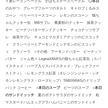
イ麦レーズンベーグル かぼちゃチーズベーグル
◯本日
のおやつ グレープフルーツのタルト キャロブくるみス
コーン ベリーベリースコーン レモンのスコーン 猫ち
ゃんクッキー缶 MBサブレ 蕎麦粉のクッキー 抹茶クッ
キー ピーナツバターサンドクッキー チョコナッツサブ
レ 抹茶サブレ チョコとマカダミアナッツのビスコッテ
ィ クランベリーとアーモンドとシナモンのビスコッテ
ィ グラノーラ ○その他 アーモンドバター ピーナッツ
バター ジャム色々 LeginaXMIA’Sの猫ちゃん紅茶缶（スパ
イスチャイ・ハーブ入りスパイスチャイ・ブレックファー
ストティ）・レモングラス紅茶（オレンジンジャー・シナ
モンレモングラス・ローズヒップ）TABIXMIASのドリップ
バック コーヒー
○本日のスープ
ビーツのスープ
○本日
のサンドイッッチ
夏のポテトサラダのサンドイッチ 粒
マスタードハムエッググラハムパニーニのサンドイッチ