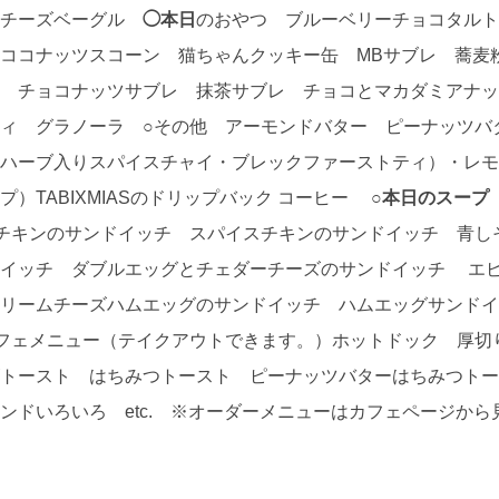
ーチーズベーグル
◯本日
のおやつ ブルーベリーチョコタルト
ココナッツスコーン 猫ちゃんクッキー缶 MBサブレ 蕎麦
 チョコナッツサブレ 抹茶サブレ チョコとマカダミアナッ
 グラノーラ ○その他 アーモンドバター ピーナッツバター ジャ
ハーブ入りスパイスチャイ・ブレックファーストティ）・レモ
）TABIXMIASのドリップバック コーヒー
○本日のスープ
キンのサンドイッチ スパイスチキンのサンドイッチ 青し
ドイッチ ダブルエッグとチェダーチーズのサンドイッチ エ
リームチーズハムエッグのサンドイッチ ハムエッグサンドイ
フェメニュー（テイクアウトできます。）ホットドック 厚切
トースト はちみつトースト ピーナッツバターはちみつトー
ンドいろいろ etc. ※オーダーメニューはカフェページから