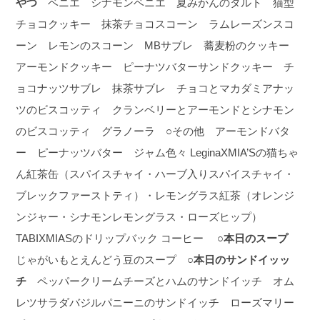
やつ
ベニエ シナモンベニエ 夏みかんのタルト 猫型
チョコクッキー 抹茶チョコスコーン ラムレーズンスコ
ーン レモンのスコーン MBサブレ 蕎麦粉のクッキー
アーモンドクッキー ピーナツバターサンドクッキー チ
ョコナッツサブレ 抹茶サブレ チョコとマカダミアナッ
ツのビスコッティ クランベリーとアーモンドとシナモン
のビスコッティ グラノーラ ○その他 アーモンドバタ
ー ピーナッツバター ジャム色々 LeginaXMIA’Sの猫ちゃ
ん紅茶缶（スパイスチャイ・ハーブ入りスパイスチャイ・
ブレックファーストティ）・レモングラス紅茶（オレンジ
ンジャー・シナモンレモングラス・ローズヒップ）
TABIXMIASのドリップバック コーヒー
○本日のスープ
じゃがいもとえんどう豆のスープ
○本日のサンドイッッ
チ
ペッパークリームチーズとハムのサンドイッチ オム
レツサラダバジルパニーニのサンドイッチ ローズマリー