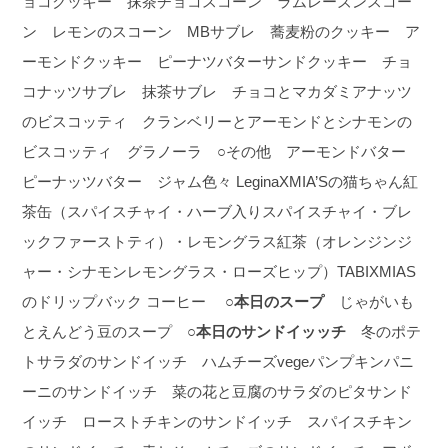
ョコクッキー 抹茶チョコスコーン ラムレーズンスコー
ン レモンのスコーン MBサブレ 蕎麦粉のクッキー ア
ーモンドクッキー ピーナツバターサンドクッキー チョ
コナッツサブレ 抹茶サブレ チョコとマカダミアナッツ
のビスコッティ クランベリーとアーモンドとシナモンの
ビスコッティ グラノーラ ○その他 アーモンドバター
ピーナッツバター ジャム色々 LeginaXMIA’Sの猫ちゃん紅
茶缶（スパイスチャイ・ハーブ入りスパイスチャイ・ブレ
ックファーストティ）・レモングラス紅茶（オレンジンジ
ャー・シナモンレモングラス・ローズヒップ）TABIXMIAS
のドリップバック コーヒー
○本日のスープ
じゃがいも
とえんどう豆のスープ
○本日のサンドイッッチ
冬のポテ
トサラダのサンドイッチ ハムチーズvegeパンプキンパニ
ーニのサンドイッチ 菜の花と豆腐のサラダのピタサンド
イッチ ローストチキンのサンドイッチ スパイスチキン