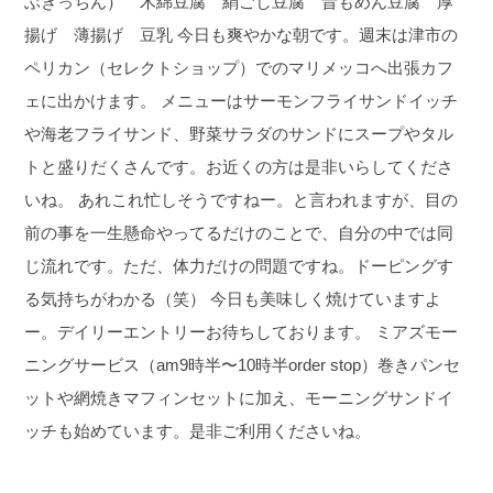
ぶきっちん） 木綿豆腐 絹ごし豆腐 昔もめん豆腐 厚
揚げ 薄揚げ 豆乳
今日も爽やかな朝です。週末は津市の
ペリカン（セレクトショップ）でのマリメッコへ出張カフ
ェに出かけます。
メニューはサーモンフライサンドイッチ
や海老フライサンド、野菜サラダのサンドにスープやタル
トと盛りだくさんです。お近くの方は是非いらしてくださ
いね。
あれこれ忙しそうですねー。と言われますが、目の
前の事を一生懸命やってるだけのことで、自分の中では同
じ流れです。ただ、体力だけの問題ですね。ドーピングす
る気持ちがわかる（笑）
今日も美味しく焼けていますよ
ー。デイリーエントリーお待ちしております。
ミアズモー
ニングサービス（am9時半〜10時半order stop）巻きパンセ
ットや網焼きマフィンセットに加え、モーニングサンドイ
ッチも始めています。是非ご利用くださいね。